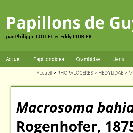
Papillons de G
par Philippe COLLET et Eddy POIRIER
Accueil
Papilionoidea
Crambidae
Liens
Accueil
>
RHOPALOCERES >
HEDYLIDAE >
M
Macrosoma bahi
Rogenhofer, 187