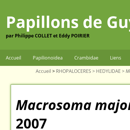
Papillons de G
par Philippe COLLET et Eddy POIRIER
Accueil
Papilionoidea
Crambidae
Liens
Accueil
>
RHOPALOCERES >
HEDYLIDAE >
M
Macrosoma majo
2007